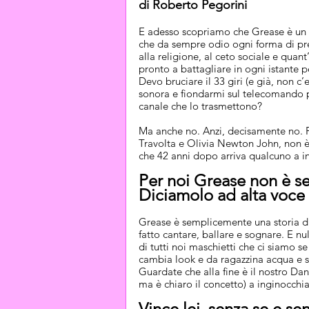
di Roberto Pegorini
E adesso scopriamo che Grease è un f
che da sempre odio ogni forma di pre
alla religione, al ceto sociale e quan
pronto a battagliare in ogni istante pe
Devo bruciare il 33 giri (e già, non c
sonora e fiondarmi sul telecomando pe
canale che lo trasmettono?
Ma anche no. Anzi, decisamente no. P
Travolta e Olivia Newton John, non è 
che 42 anni dopo arriva qualcuno a i
Per noi Grease non è s
Diciamolo ad alta voce e
Grease è semplicemente una storia d’
fatto cantare, ballare e sognare. E nu
di tutti noi maschietti che ci siamo se
cambia look e da ragazzina acqua e s
Guardate che alla fine è il nostro Da
ma è chiaro il concetto) a inginocchiar
Vince lei, senza se e se