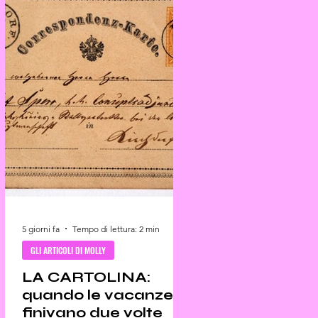
5 giorni fa
Tempo di lettura: 2 min
GLI ARTICOLI DI MOLLY
LA CARTOLINA:
quando le vacanze
finivano due volte