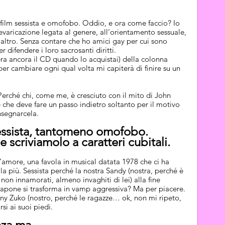
ilm sessista e omofobo. Oddio, e ora come faccio? Io 
varicazione legata al genere, all’orientamento sessuale, 
t’altro. Senza contare che ho amici gay per cui sono 
r difendere i loro sacrosanti diritti.
’era ancora il CD quando lo acquistai) della colonna 
r cambiare ogni qual volta mi capiterà di finire su un 
erché chi, come me, è cresciuto con il mito di John 
che deve fare un passo indietro soltanto per il motivo 
nsegnarcela.
essista, tantomeno omofobo. 
 scriviamolo a caratteri cubitali.
amore, una favola in musical datata 1978 che ci ha 
lla più. Sessista perché la nostra Sandy (nostra, perché è 
 non innamorati, almeno invaghiti di lei) alla fine 
apone si trasforma in vamp aggressiva? Ma per piacere. 
nny Zuko (nostro, perché le ragazze… ok, non mi ripeto, 
si ai suoi piedi.
nza ma.