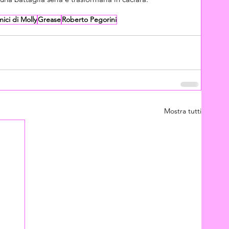
ici di Molly
Grease
Roberto Pegorini
Mostra tutti