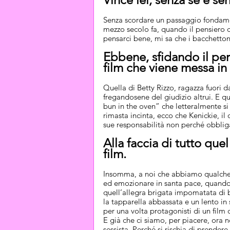
Senza scordare un passaggio fondamen
mezzo secolo fa, quando il pensiero 
pensarci bene, mi sa che i bacchetton
Ebbene, sfidando il perb
film che viene messa in 
Quella di Betty Rizzo, ragazza fuori d
fregandosene del giudizio altrui. E q
bun in the oven” che letteralmente si
rimasta incinta, ecco che Kenickie, i
sue responsabilità non perché obblig
Alla faccia di tutto que
film.
Insomma, a noi che abbiamo qualche c
ed emozionare in santa pace, quando
quell’allegra brigata impomatata di br
la tapparella abbassata e un lento in
per una volta protagonisti di un fil
E già che ci siamo, per piacere, ora 
sessista. Perché si rischia di prendere