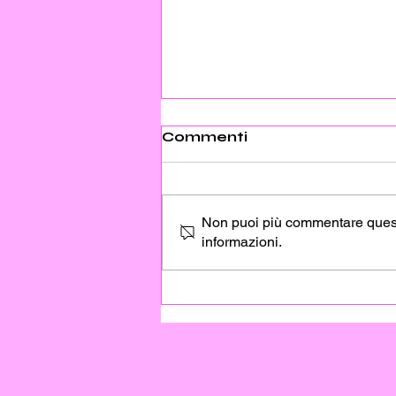
Bob Dylan più solo che
Commenti
Elvis
Scritto da Giorgio Maimone per
Molly
Non puoi più commentare questo 
informazioni.