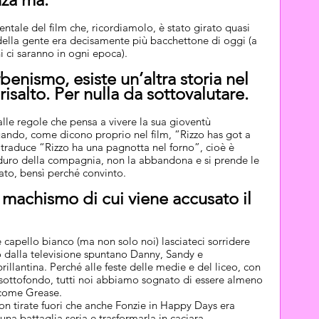
tale del film che, ricordiamolo, è stato girato quasi 
della gente era decisamente più bacchettone di oggi (a 
i ci saranno in ogni epoca).
enismo, esiste un’altra storia nel 
risalto. Per nulla da sottovalutare.
alle regole che pensa a vivere la sua gioventù 
uando, come dicono proprio nel film, “Rizzo has got a 
 traduce “Rizzo ha una pagnotta nel forno”, cioè è 
l duro della compagnia, non la abbandona e si prende le 
ato, bensì perché convinto.
l machismo di cui viene accusato il 
apello bianco (ma non solo noi) lasciateci sorridere 
 dalla televisione spuntano Danny, Sandy e 
illantina. Perché alle feste delle medie e del liceo, con 
 sottofondo, tutti noi abbiamo sognato di essere almeno 
m come Grease.
non tirate fuori che anche Fonzie in Happy Days era 
 una battaglia seria e trasformarla in caciara.