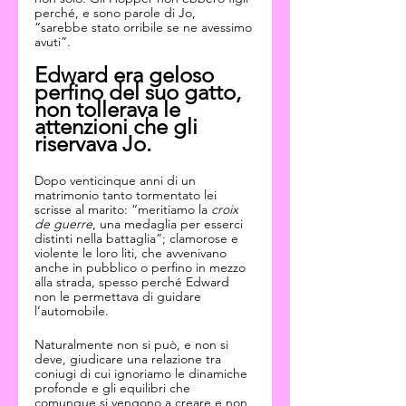
perché, e sono parole di Jo, 
“sarebbe stato orribile se ne avessimo 
avuti”.
Edward era geloso 
perfino del suo gatto, 
non tollerava le 
attenzioni che gli 
riservava Jo. 
Dopo venticinque anni di un 
matrimonio tanto tormentato lei 
scrisse al marito: “meritiamo la 
croix 
de guerre
, una medaglia per esserci 
distinti nella battaglia”; clamorose e 
violente le loro liti, che avvenivano 
anche in pubblico o perfino in mezzo 
alla strada, spesso perché Edward 
non le permettava di guidare 
l‘automobile.
Naturalmente non si può, e non si 
deve, giudicare una relazione tra 
coniugi di cui ignoriamo le dinamiche 
profonde e gli equilibri che 
comunque si vengono a creare e non 