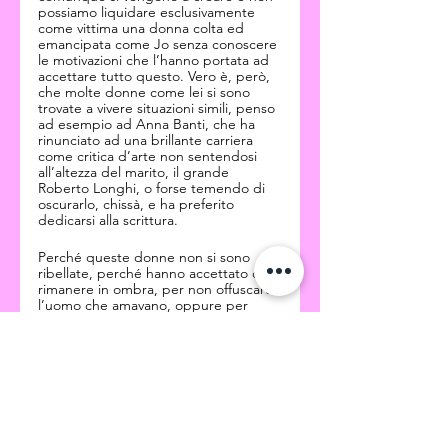
possiamo liquidare esclusivamente 
come vittima una donna colta ed 
emancipata come Jo senza conoscere 
le motivazioni che l’hanno portata ad 
accettare tutto questo. Vero è, però, 
che molte donne come lei si sono 
trovate a vivere situazioni simili, penso 
ad esempio ad Anna Banti, che ha 
rinunciato ad una brillante carriera 
come critica d’arte non sentendosi 
all’altezza del marito, il grande 
Roberto Longhi, o forse temendo di 
oscurarlo, chissà, e ha preferito 
dedicarsi alla scrittura.
Perché queste donne non si sono 
ribellate, perché hanno accettato di 
rimanere in ombra, per non offuscare 
l’uomo che amavano, oppure per 
sostenerlo e incoraggiarlo 
favorendone il successo?
Può l’amore portare a questo? Ma 
soprattutto: questo è amore?
Tag:
Il blog di Molly Brown
Collaborazioni
Gli Amici di Molly
Jo & Edward Hopper
Josephine Verstille Nivison
Annalisa Bruni