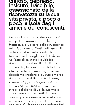
Geloso, depresso, 
insicuro, irascibile, 
ossessionato dalla 
riservatezza sulla sua 
vita privata, a poco a 
poco la isola dagli 
amici e dai conoscenti.
Un sodalizio dunque diverso da ciò 
che poteva apparire, quello degli 
Hopper, a giudicare dalla struggente 
tela 
Due commedianti
, nella quale il 
pittore si ritrae sulla ribalta di un 
teatro, con la moglie, in abiti di scena, 
nell’atto di salutare il pubblico 
durante gli applausi finali. Di una 
commedia, la commedia della loro 
vita, si tratta o di una tragedia? Se 
dobbiamo credere a quanto emerge 
dalla lettura del libro di Gail Levin, 
Edward Hopper. Biografia intima
(Johan &Levi, 2009) che ha utilizzato 
stralci del diario di Jo, la sua vita è 
stata segnata da grandi rinunce: in 
primis quella a una carriera artistica 
che si annunciava promettente, ma 
non solo. Gli Hopper non ebbero figli 