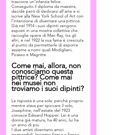
trascorre un’infanzia felice. 
Conseguito il diploma da maestra, 
decide però di dedicarsi all’arte e si 
iscrive alla New York School of Art con 
l’intenzione di diventare una pittrice.
Già nel 1914 i suoi dipinti vengono 
esposti in una mostra collettiva che 
raccoglie opere di Man Ray, tra gli 
altri, e nel 1922 la sua fama è cresciuta 
al punto da permetterle di esporre 
assieme a nomi quali Modigliani, 
Picasso e Magritte.
Come mai, allora, non 
conosciamo questa 
pittrice? Come mai 
nei musei non 
troviamo i suoi dipinti?
La risposta è una sola: perché proprio 
mentre stava per spiccare il volo, 
Josephine, nell’estate del 1923 
conosce Edward Hopper. Lei è una 
donna già matura, ha 40 anni, lui ha 
un anno di più.
I due artisti diventano amici 
inseparabili, lavorano fianco a fianco. 