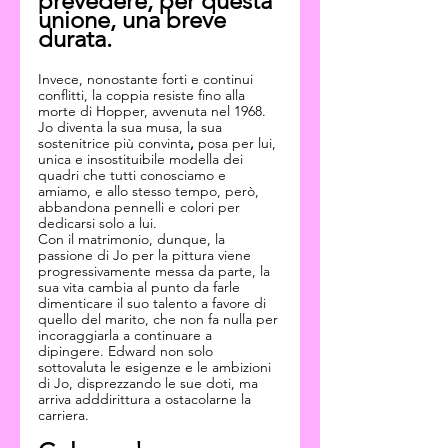
prevedere, per questa 
unione, una breve 
durata.
Invece, nonostante forti e continui 
conflitti, la coppia resiste fino alla 
morte di Hopper, avvenuta nel 1968. 
Jo diventa la sua musa, la sua 
sostenitrice più convinta
,
 posa per lui, 
unica e insostituibile modella dei 
quadri che tutti conosciamo e 
amiamo, e allo stesso tempo, però, 
abbandona pennelli e colori per 
dedicarsi solo a lui.
Con il matrimonio, dunque, la 
passione di Jo per la pittura viene 
progressivamente messa da parte, la 
sua vita cambia al punto da farle 
dimenticare il suo talento a favore di 
quello del marito, che non fa nulla per 
incoraggiarla a continuare a 
dipingere. Edward non solo 
sottovaluta le esigenze e le ambizioni 
di Jo, disprezzando le sue doti, ma 
arriva adddirittura a ostacolarne la 
carriera. 