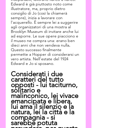
Edward è già piuttosto noto come 
illustratore, ma, proprio dietro 
consiglio di Jo (così la chiamerà 
sempre), inizia a lavorare con 
l’acquerello. È sempre lei a suggerire 
agli organizzatori di una mostra al 
Brooklyn Museum di invitare anche lui 
ad esporre. Le sue opere piacciono e 
il museo ne compra una: erano ben 
dieci anni che non vendeva nulla
.
Questo successo finalmente 
permette a Hopper di considerarsi un 
vero artista. Nell’estate del 1924 
Edward e Jo si sposano.
Considerati i due 
caratteri del tutto 
opposti - lui taciturno, 
solitario e 
malinconico, lei vivace 
emancipata e libera, 
lui ama il silenzio e la 
natura, lei la città e la 
compagnia - si 
sarebbe potuta 