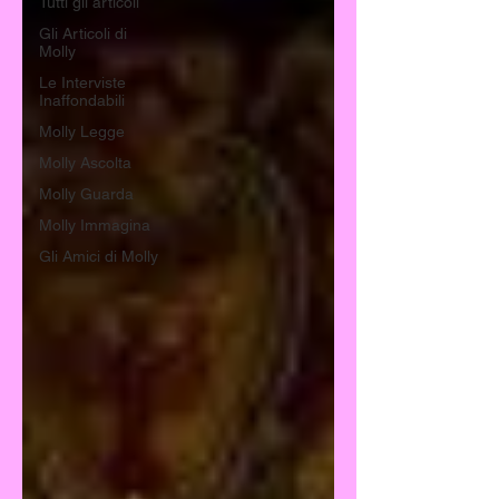
Tutti gli articoli
Gli Articoli di
Molly
Le Interviste
Inaffondabili
Molly Legge
Molly Ascolta
Molly Guarda
Molly Immagina
Gli Amici di Molly