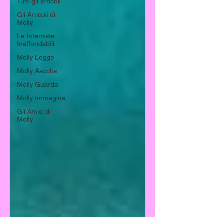
Tutti gli articoli
Gli Articoli di
Molly
Le Interviste
Inaffondabili
Molly Legge
Molly Ascolta
Molly Guarda
Molly Immagina
Gli Amici di
Molly