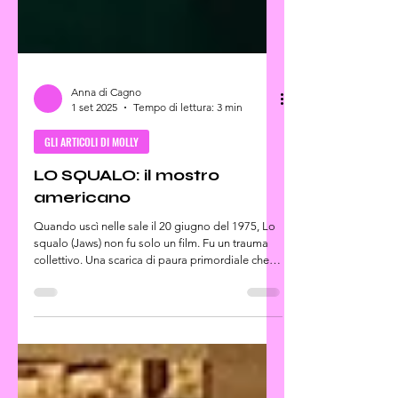
Anna di Cagno
1 set 2025
Tempo di lettura: 3 min
GLI ARTICOLI DI MOLLY
LO SQUALO: il mostro
americano
Quando uscì nelle sale il 20 giugno del 1975, Lo
squalo (Jaws) non fu solo un film. Fu un trauma
collettivo. Una scarica di paura primordiale che
trasformò per sempre l’estate, il mare, oltre che il
concetto stesso di blockbuster. Quel mostro che
emergeva all’improvviso dalle acque non veniva
solo dalle profondità dell’oceano, ma da un
abisso ben più oscuro: quello dell’anima