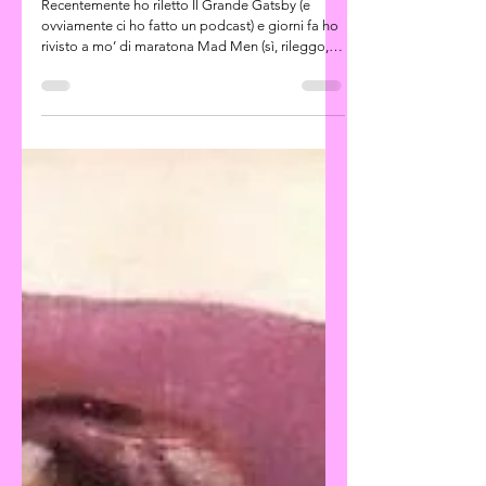
DON DRAPER: il figlio
prediletto di Gatsby
Recentemente ho riletto Il Grande Gatsby (e
ovviamente ci ho fatto un podcast) e giorni fa ho
rivisto a mo’ di maratona Mad Men (sì, rileggo,
riguardo film e serie tv all’occorrenza) e mentre
Don Draper osservava in silenzio l’orizzonte
fumando l’ennesima sigaretta, l’illuminazione:
ma… ma sto pezzo di bisteccone è Jay Gatsby!
Solo in versione Madison Avenue. Sì, Don Draper
è Jay Gatsby. Punto. Anzi, punto e un bicchiere di
Whiskey.