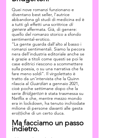
Quei nove romanzi funzionano e 
diventano best seller, l’autrice 
abbandona gli studi di medicina ed è 
a tutti gli effetti una scrittrice 
di 
genere
 affermata. Già, di genere: 
quello del romanzo storico a sfondo 
sentimental-erotico.
“La gente guarda dall’alto al basso i 
romanzi sentimentali. Siamo la pecora 
nera dell’industria editoriale anche se 
è grazie a titoli come questi se poi le 
case editrici riescono a scommettere 
sulla poesia, o su una narrativa che fa 
fare meno soldi”. Il virgolettato è 
tratto da un’intervista che la Quinn 
rilascia al 
Guardian 
a gennaio 2021, 
cioè poche settimane dopo che la 
serie 
Bridgerton
 è stata trasmessa su 
Netflix e che, mentre mezzo mondo 
era in lockdown, ha tenuto inchiodate 
milione di persone davanti alle gesta 
ero(t)iche di un certo duca.
Ma facciamo un passo 
indietro.