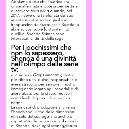
Abbiamo detto che l’autrice era 
ormai affermata e poteva permettersi 
di scrivere 
for a living 
quando, nel 
2017, riceve una telefonata dal suo 
agente mentre sorseggia il suo 
frappuccino da Starbucks a Seattle (o 
almeno così vuole lo storytelling): 
quelli di Shonda Rhimes sono 
interessati ai diritti della saga.
Per i pochissimi che 
non lo sapessero, 
Shonda è una divinità 
nell’olimpo delle serie 
tv:
è la signora 
Grey’s Anatomy
, tanto 
per dirne una, quindi responsabile di 
avere stravolto per sempre il nostro 
immaginario legato agli ospedali e di 
avere alzato per lo stesso motivo i 
nostri livelli di ipocondria già fuori 
norma.
La sua casa di produzione si chiama 
Shondaland, il che dà le dimensioni 
non solo del suo ego, ma anche e 
soprattutto del suo mondo: il mondo 
di Shonda, dove ogni sceneggiatura 