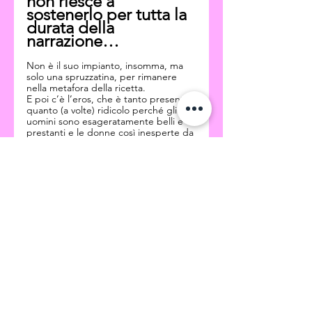
non riesce a 
sostenerlo per tutta la 
durata della 
narrazione…
Non è il suo impianto, insomma, ma 
solo una spruzzatina, per rimanere 
nella metafora della ricetta.
E poi c’è l’eros, che è tanto presente 
quanto (a volte) ridicolo perché gli 
uomini sono esageratamente belli e 
prestanti e le donne così inesperte da 
non avere idea di come si 
concepiscano dei bambini.
(Nonostante questo non fidiamoci 
troppo di chi ha giurato di non avere 
mai visto un episodio: è molto 
possibile che sia andato direttamente 
a cercare quelle scene.)
In ogni caso finisce qui un tentativo 
(più o meno riuscito) di comprendere 
una fenomenologia che, dimenticavo, 
contempla sempre e solo il lieto fine.
E se, con lente sociologica, pensiamo 
che la prima stagione è uscita 
durante la pandemia e la seconda 
con una guerra in corso, si spiega 
ancora più facilmente il bisogno di 