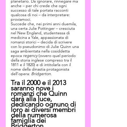
planetario. Da ignorare, rinnegare ma 
anche – per chi crede che ogni 
successo di tale portata racconti 
qualcosa di noi – da interpretare: 
proviamoci.
Succede che, nei primi anni duemila, 
una certa Julie Pottinger – cresciuta 
nel New England, studentessa di 
medicina a Yale, appassionata di 
romanzi storici – decida di scrivere 
con lo pseudonimo di Julie Quinn una 
saga ambientata nella cosiddetta 
epoca 
regency
 (ovvero quel periodo 
della storia inglese compreso tra il 
1811 e il 1820) e di intitolarla con il 
nome della dinastia protagonista 
dell’opera: 
Bridgerton
.
Tra il 2000 e il 2013 
saranno nove i 
romanzi che Quinn 
darà alla luce, 
dedicando ognuno di 
loro ai diversi membri 
della numerosa 
famiglia dei 
Bridgerton.