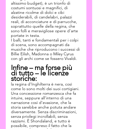
altissimo budget), è un trionfo di 
costumi sontuosi e magnifici, di 
alzatine ricolme di dolci e cibi 
desiderabili, di candelabri, palazzi 
reali, di acconciature e di parrucche, 
soprattutto quelle della regina, che 
sono folli e meravigliose opere d’arte 
portate in testa.
I balli, tanti e fondamentali per i colpi 
di scena, sono accompagnati da 
musiche che riproducono i successi di 
Billie Eilish, Madonna o Miley Cyrus 
con gli archi come se fossero Vivaldi.
Infine – ma forse più 
di tutto – le licenze 
storiche:
la regina d’Inghilterra è nera, così 
come lo sono molti dei suoi cortigiani. 
Una concessione romanzesca che fa 
intuire, seppure all’interno di una 
narrazione così d’evasione, che la 
storia sarebbe anche potuta andare 
diversamente. Senza discriminazioni, 
senza privilegi incrollabili, senza 
razzismi. È Shondaland, e tutto è 
possibile, compreso il fatto che la 