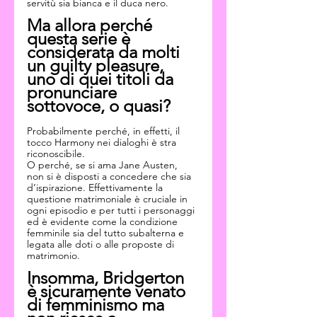
servitù sia bianca e il duca nero.
Ma allora perché 
questa serie è 
considerata da molti 
un guilty pleasure, 
uno di quei titoli da 
pronunciare 
sottovoce, o quasi?
Probabilmente perché, in effetti, il 
tocco Harmony nei dialoghi è stra 
riconoscibile.
O perché, se si ama Jane Austen, 
non si è disposti a concedere che sia 
d’ispirazione. Effettivamente la 
questione matrimoniale è cruciale in 
ogni episodio e per tutti i personaggi 
ed è evidente come la condizione 
femminile sia del tutto subalterna e 
legata alle doti o alle proposte di 
matrimonio.
Insomma, Bridgerton 
è sicuramente venato 
di femminismo ma 