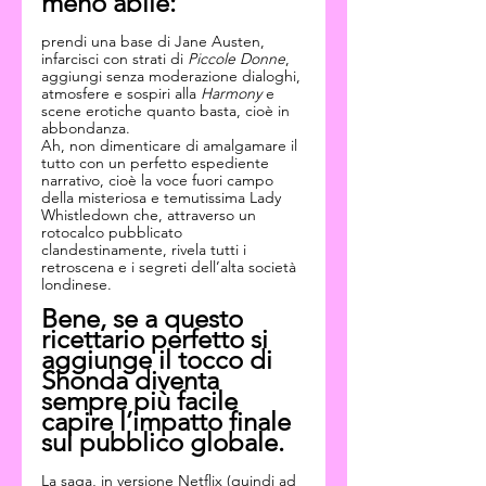
meno abile:
prendi una base di Jane Austen, 
infarcisci con strati di 
Piccole Donne
, 
aggiungi senza moderazione dialoghi, 
atmosfere e sospiri alla 
Harmony 
e 
scene erotiche quanto basta, cioè in 
abbondanza.
Ah, non dimenticare di amalgamare il 
tutto con un perfetto espediente 
narrativo, cioè la voce fuori campo 
della misteriosa e temutissima Lady 
Whistledown che, attraverso un 
rotocalco pubblicato 
clandestinamente, rivela tutti i 
retroscena e i segreti dell’alta società 
londinese.
Bene, se a questo 
ricettario perfetto si 
aggiunge il tocco di 
Shonda diventa 
sempre più facile 
capire l’impatto finale 
sul pubblico globale.
La saga, in versione Netflix (quindi ad 