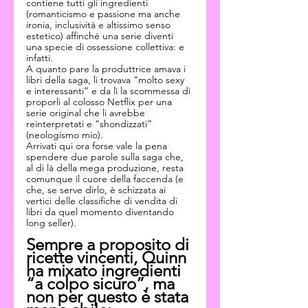
contiene tutti gli ingredienti 
(romanticismo e passione ma anche 
ironia, inclusività e altissimo senso 
estetico) affinché una serie diventi 
una specie di ossessione collettiva: e 
infatti.
A quanto pare la produttrice amava i 
libri della saga, li trovava “molto sexy 
e interessanti” e da lì la scommessa di 
proporli al colosso Netflix per una 
serie original che li avrebbe 
reinterpretati e “shondizzati” 
(neologismo mio).
Arrivati qui ora forse vale la pena 
spendere due parole sulla saga che, 
al di là della mega produzione, resta 
comunque il cuore della faccenda (e 
che, se serve dirlo, è schizzata ai 
vertici delle classifiche di vendita di 
libri da quel momento diventando 
long seller).
Sempre a proposito di 
ricette vincenti, Quinn 
ha mixato ingredienti 
“a colpo sicuro”, ma 
non per questo è stata 